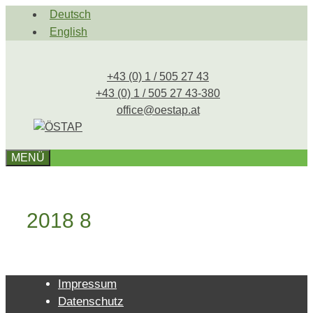
Zum
Deutsch
Inhalt
English
springen
+43 (0) 1 / 505 27 43
+43 (0) 1 / 505 27 43-380
office@oestap.at
MENÜ
2018 8
Impressum
Datenschutz